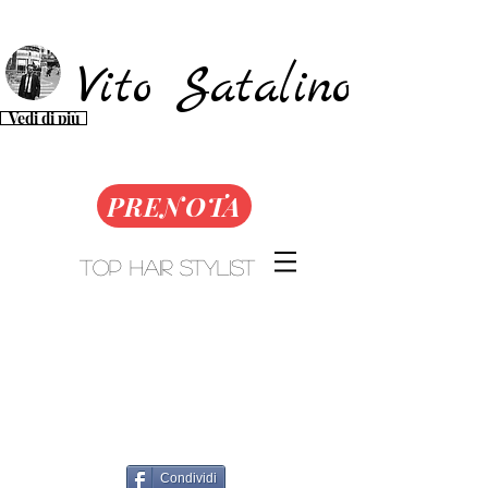
Vito Satalino​​​
Vedi di più
PRENOTA
Top Hair Stylist
Condividi