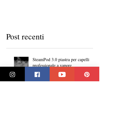
Post recenti
SteamPod 3.0 piastra per capelli
professionale a vapore
Capelli corti, colore rame
sfumato, cosa ne pensate?
Biondo senza effetto ricrescita?
Che tu sia chiara o scura le