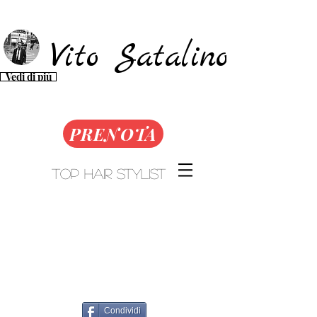
Vito Satalino​​​
Vedi di più
PRENOTA
Top Hair Stylist
Condividi