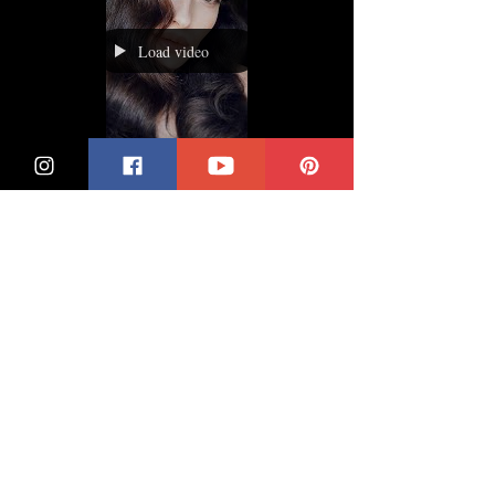
Load video
Effetto Beach Waves,
come creare fantastiche
onde in poch
#hair #beauty #modacapelli
SteamPod 3.0 piastra per capelli
professionale a vapore