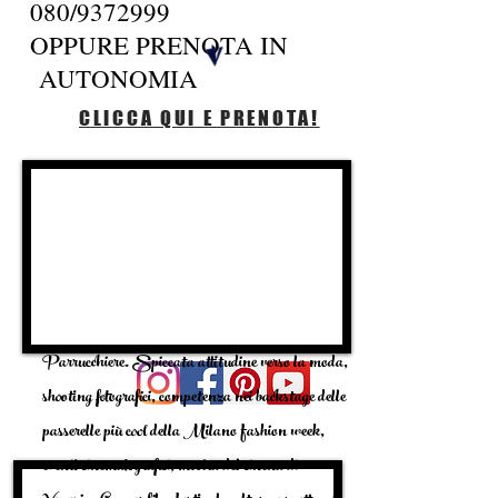
080/9372999
OPPURE PRENOTA IN
AUTONOMIA
CLICCA QUI E PRENOTA!
Parrucchiere. Spiccata attitudine verso la moda,
shooting fotografici, competenza nei backstage delle
passerelle più cool della Milano fashion week,
eventi cinematografici, mostra del cinena di